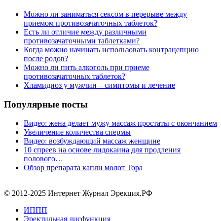
Можно ли заниматься сексом в перерыве между
приемом противозачаточных таблеток?
Есть ли отличие между различными
противозачаточными таблетками?
Когда можно начинать использовать контрацепцию
после родов?
Можно ли пить алкоголь при приеме
противозачаточных таблеток?
Хламидиоз у мужчин – симптомы и лечение
Популярные посты
Видео: жена делает мужу массаж простаты с окончанием
Увеличение количества спермы
Видео: возбуждающий массаж женщине
10 спреев на основе лидокаина для продления
полового…
Обзор препарата капли молот Тора
© 2012-2025 Интернет Журнал Эрекция.РФ
ИППП
Эректильная дисфункция