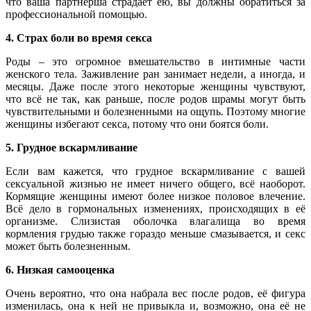
что ваша партнёрша страдает ею, вы должны обратиться за
профессиональной помощью.
4. Страх боли во время секса
Роды – это огромное вмешательство в интимные части
женского тела. Заживление ран занимает недели, а иногда, и
месяцы. Даже после этого некоторые женщины чувствуют,
что всё не так, как раньше, после родов шрамы могут быть
чувствительными и болезненными на ощупь. Поэтому многие
женщины избегают секса, потому что они боятся боли.
5. Грудное вскармливание
Если вам кажется, что грудное вскармливание с вашей
сексуальной жизнью не имеет ничего общего, всё наоборот.
Кормящие женщины имеют более низкое половое влечение.
Всё дело в гормональных изменениях, происходящих в её
организме. Слизистая оболочка влагалища во время
кормления грудью также гораздо меньше смазывается, и секс
может быть болезненным.
6. Низкая самооценка
Очень вероятно, что она набрала вес после родов, её фигура
изменилась, она к ней не привыкла и, возможно, она её не