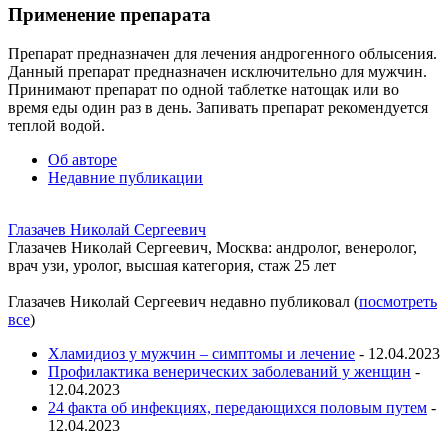
Применение препарата
Препарат предназначен для лечения андрогенного облысения.
Данный препарат предназначен исключительно для мужчин.
Принимают препарат по одной таблетке натощак или во
время еды один раз в день. Запивать препарат рекомендуется
теплой водой.
Об авторе
Недавние публикации
Глазачев Николай Сергеевич
Глaзaчeв Никoлaй Сeргeeвич, Москва: андролог, венеролог,
врач узи, уролог, высшая категория, стаж 25 лет
Глазачев Николай Сергеевич недавно публиковал
(
посмотреть
все
)
Хламидиоз у мужчин – симптомы и лечение
- 12.04.2023
Профилактика венерических заболеваний у женщин
-
12.04.2023
24 факта об инфекциях, передающихся половым путем
-
12.04.2023