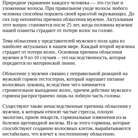
Природное украшение каждого человека — это густые и
ухоженные волосы. При правильном уходе волосы любого
человека способны поразить своей красотой окружающих. До
сих пор непонятна причина облысения мужчин. Актуальным
этот вопрос становится после 25 лет, когда половина мужчин
нашей планеты страдают от потери волос на голове.
Тема облысения у представителей мужского пола одна из
наиболее актуальных в нашем мире. Каждый второй мужчина
страдает от потери волос. Основная причина облысения
мужчин в 9 из 10 случаев – это наследственность, которая
передается по материнской линии.
Облысение у мужчин связано с неправильной реакцией на
мужской гормон тестостерон, который нарушает питание
волосяных луковиц, вследствие чего начинается
стремительное выпадение волос, причем действие мужского
гормона распространено лишь на лобную часть головы.
Существуют также ненаследственные причины облысения у
мужчин, к которым относят частые стрессы, плохую
экологию, прием лекарств, гормональные изменения из-за
болезни щитовидной железы. Из-за этого гормоны, которые
способствуют созданию волосяных клеток, вырабатываются
нестабильно, что влечет к постепенному облысению.