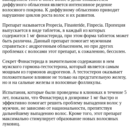
диффузного облысения является интенсивное редение
волосяного покрова. К диффузному облысению приводит
нарушение циклов роста волос и их развития.
Препарат называется Propecia, Finasteride, Finpecia. Пропеция
выпускается в виде таблеток, в каждый из которых
содержится 1 мг финастерида, при этом форма таблеток может
быть различна. Данный препарат помогает мужчинам
справиться с андрогенным облысением, но при других
проблемах с волосами этот препарат, к сожалению, бессилен.
Секрет Финастерида в значительном содержании в нем
мужского гормона-тестостерона, который является самым
мощным из гормонов андрогенов. А тестостерон оказывает
положительное влияние не только на предстательную железу,
но и на сальные железы и волосяные фолликулы.
Испытания, которые были проведены в клиниках в течение 5
лет, показали, что Финастерид в дозировке 1 мг быстро и
эффективно помогает решить проблему выпадения волос у
мужчин, не зависимо от национальности, препятствуя
дальнейшему выпадению волос. Кроме того, этот препарат
максимально стимулирует образование новых волосяных
луковиц.