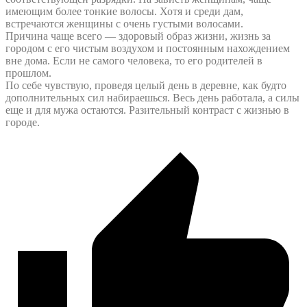
имеющим более тонкие волосы. Хотя и среди дам,
встречаются женщины с очень густыми волосами.
Причина чаще всего — здоровый образ жизни, жизнь за
городом с его чистым воздухом и постоянным нахождением
вне дома. Если не самого человека, то его родителей в
прошлом.
По себе чувствую, проведя целый день в деревне, как будто
дополнительных сил набираешься. Весь день работала, а силы
еще и для мужа остаются. Разительный контраст с жизнью в
городе.