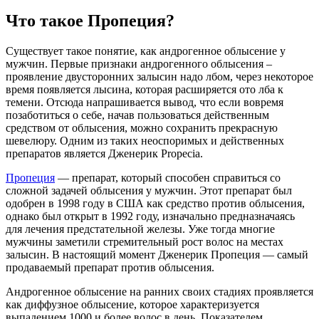
Что такое Пропеция?
Существует такое понятие, как андрогенное облысение у
мужчин. Первые признаки андрогенного облысения –
проявление двусторонних залысин надо лбом, через некоторое
время появляется лысина, которая расширяется ото лба к
темени. Отсюда напрашивается вывод, что если вовремя
позаботиться о себе, начав пользоваться действенным
средством от облысения, можно сохранить прекрасную
шевелюру. Одним из таких неоспоримых и действенных
препаратов является Дженерик Propecia.
Пропеция
— препарат, который способен справиться со
сложной задачей облысения у мужчин. Этот препарат был
одобрен в 1998 году в США как средство против облысения,
однако был открыт в 1992 году, изначально предназначаясь
для лечения предстательной железы. Уже тогда многие
мужчины заметили стремительный рост волос на местах
залысин. В настоящий момент Дженерик Пропеция — самый
продаваемый препарат против облысения.
Андрогенное облысение на ранних своих стадиях проявляется
как диффузное облысение, которое характеризуется
выпадением 1000 и более волос в день. Показателем