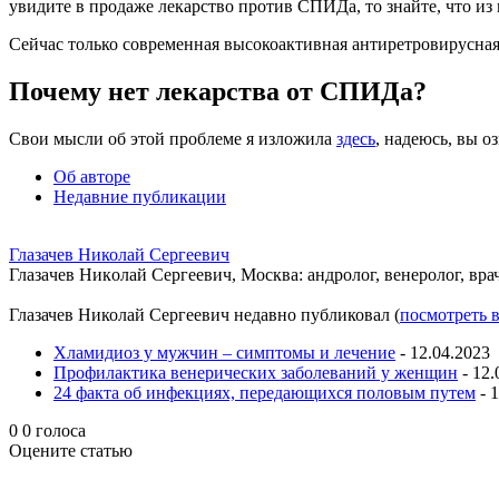
увидите в продаже лекарство против СПИДа, то знайте, что из
Сейчас только современная высокоактивная антиретровирусная
Почему нет лекарства от СПИДа?
Свои мысли об этой проблеме я изложила
здесь
, надеюсь, вы о
Об авторе
Недавние публикации
Глазачев Николай Сергеевич
Глaзaчeв Никoлaй Сeргeeвич, Москва: андролог, венеролог, врач
Глазачев Николай Сергеевич недавно публиковал
(
посмотреть 
Хламидиоз у мужчин – симптомы и лечение
- 12.04.2023
Профилактика венерических заболеваний у женщин
- 12.
24 факта об инфекциях, передающихся половым путем
- 
0
0
голоса
Оцените статью