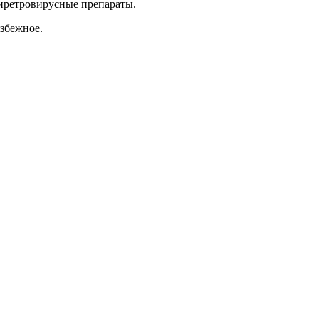
нтиретровирусные препараты.
збежное.