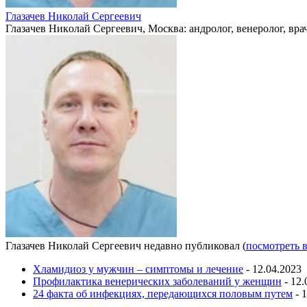
Глазачев Николай Сергеевич
Глaзaчeв Никoлaй Сeргeeвич, Москва: андролог, венеролог, врач
Глазачев Николай Сергеевич недавно публиковал
(
посмотреть 
Хламидиоз у мужчин – симптомы и лечение
- 12.04.2023
Профилактика венерических заболеваний у женщин
- 12.
24 факта об инфекциях, передающихся половым путем
- 