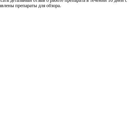
ать детальный отзыв о работе препарата в течении 10 дней с
равлены препараты для обзора.