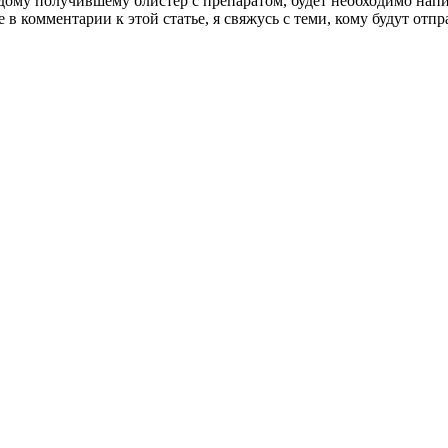
дому получившему блистер с препаратом, будет необходимо напис
в комментарии к этой статье, я свяжусь с теми, кому будут отп