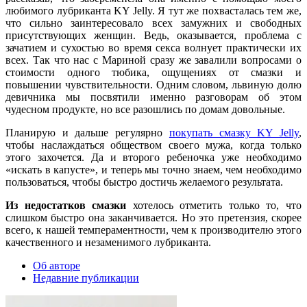
любимого лубриканта KY Jelly. Я тут же похвасталась тем же,
что сильно заинтересовало всех замужних и свободных
присутствующих женщин. Ведь, оказывается, проблема с
зачатием и сухостью во время секса волнует практически их
всех. Так что нас с Мариной сразу же завалили вопросами о
стоимости одного тюбика, ощущениях от смазки и
повышении чувствительности. Одним словом, львиную долю
девичника мы посвятили именно разговорам об этом
чудесном продукте, но все разошлись по домам довольные.
Планирую и дальше регулярно
покупать смазку KY Jelly
,
чтобы наслаждаться обществом своего мужа, когда только
этого захочется. Да и второго ребеночка уже необходимо
«искать в капусте», и теперь мы точно знаем, чем необходимо
пользоваться, чтобы быстро достичь желаемого результата.
Из недостатков смазки
хотелось отметить только то, что
слишком быстро она заканчивается. Но это претензия, скорее
всего, к нашей темпераментности, чем к производителю этого
качественного и незаменимого лубриканта.
Об авторе
Недавние публикации