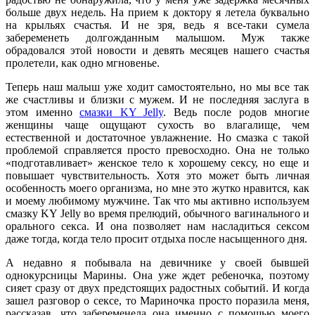
больше двух недель. На прием к доктору я летела буквально
на крыльях счастья. И не зря, ведь я все-таки сумела
забеременеть долгожданным малышом. Муж также
обрадовался этой новости и девять месяцев нашего счастья
пролетели, как одно мгновенье.
Теперь наш малыш уже ходит самостоятельно, но мы все так
же счастливы и близки с мужем. И не последняя заслуга в
этом именно
смазки KY Jelly
. Ведь после родов многие
женщины чаще ощущают сухость во влагалище, чем
естественной и достаточное увлажнение. Но смазка с такой
проблемой справляется просто превосходно. Она не только
«подготавливает» женское тело к хорошему сексу, но еще и
повышает чувствительность. Хотя это может быть личная
особенность моего организма, но мне это жутко нравится, как
и моему любимому мужчине. Так что мы активно используем
смазку KY Jelly во время прелюдий, обычного вагинального и
орального секса. И она позволяет нам насладиться сексом
даже тогда, когда тело просит отдыха после насыщенного дня.
А недавно я побывала на девичнике у своей бывшей
однокурсницы Марины. Она уже ждет ребеночка, поэтому
сияет сразу от двух предстоящих радостных событий. И когда
зашел разговор о сексе, то Мариночка просто поразила меня,
рассказав, что забеременела она именно с помощью моего