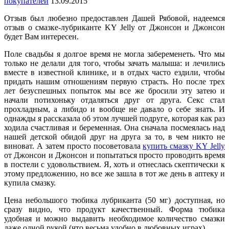
покупателей
13.09.2015
Отзыв был любезно предоставлен Дашей Рябовой, надеемся
отзыв о смазке-лубриканте KY Jelly от Джонсон и Джонсон
будет Вам интересен.
Поле свадьбы я долгое время не могла забеременеть. Что мы
только не делали для того, чтобы зачать малыша: и лечились
вместе в известной клинике, и в отдых часто ездили, чтобы
придать нашим отношениям первую страсть. Но после трех
лет безуспешных попыток мы все же бросили эту затею и
начали потихоньку отдаляться друг от друга. Секс стал
прохладным, а либидо и вообще не давало о себе знать. И
однажды я рассказала об этом лучшей подруге, которая как раз
ходила счастливая и беременная. Она сначала посмеялась над
нашей детской обидой друг на друга за то, в чем никто не
виноват. А затем просто посоветовала
купить смазку KY Jelly
от Джонсон и Джонсон и попытаться просто проводить время
в постели с удовольствием. Я, хоть и отнеслась скептически к
этому предложению, но все же зашла в тот же день в аптеку и
купила смазку.
Цена небольшого тюбика лубриканта (50 мг) доступная, но
сразу видно, что продукт качественный. Форма тюбика
удобная и можно выдавить необходимое количество смазки
даже одной рукой (что весьма удобно в любовных играх).