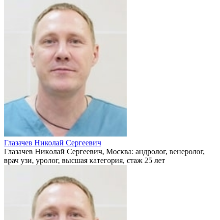
Глазачев Николай Сергеевич
Глaзaчeв Никoлaй Сeргeeвич, Москва: андролог, венеролог,
врач узи, уролог, высшая категория, стаж 25 лет