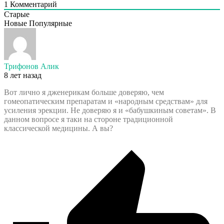
1
Комментарий
Старые
Новые
Популярные
Трифонов Алик
8 лет назад
Вот лично я дженерикам больше доверяю, чем
гомеопатическим препаратам и «народным средствам» для
усиления эрекции. Не доверяю я и «бабушкиным советам». В
данном вопросе я таки на стороне традиционной
классической медицины. А вы?