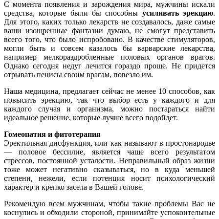
С момента появления и зарождения мира, мужчины искали
средства, которые были бы способны
усиливать эрекцию
.
Для этого, каких только лекарств не создавалось, даже самые
ваши изощренные фантазии думаю, не смогут представить
всего того, что было испробовано. В качестве стимуляторов,
могли быть и совсем казалось бы варварские лекарства,
например мелкораздробленные половых органов врагов.
Однако сегодня недуг лечится гораздо проще. Не придется
отрывать пенисы своим врагам, повезло им.
Наша медицина, предлагает сейчас не менее 10 способов, как
повысить эрекцию, так что выбор есть у каждого и для
каждого случая и организма, можно постараться найти
идеальное решение, которые лучше всего подойдет.
Гомеопатия и фитотерапия
Эректильная дисфункция, или как называют в простонародье
— половое бессилие, является чаще всего результатом
стрессов, постоянной усталости. Неправильный образ жизни
тоже может негативно сказываться, но в куда меньшей
степени, нежели, если потенция носит психологический
характер и крепко засела в Вашей голове.
Рекомендую всем мужчинам, чтобы такие проблемы Вас не
коснулись и обходили стороной, принимайте успокоительные