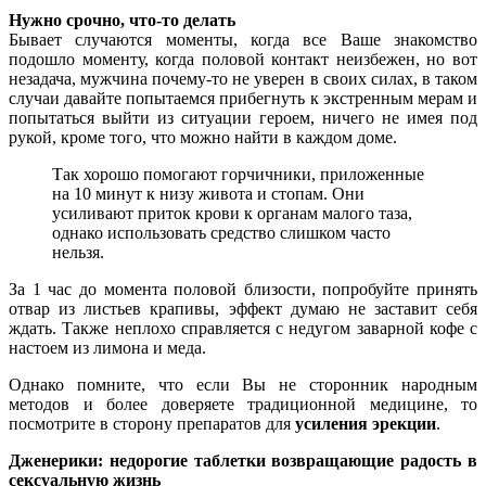
Нужно срочно, что-то делать
Бывает случаются моменты, когда все Ваше знакомство
подошло моменту, когда половой контакт неизбежен, но вот
незадача, мужчина почему-то не уверен в своих силах, в таком
случаи давайте попытаемся прибегнуть к экстренным мерам и
попытаться выйти из ситуации героем, ничего не имея под
рукой, кроме того, что можно найти в каждом доме.
Так хорошо помогают горчичники, приложенные
на 10 минут к низу живота и стопам. Они
усиливают приток крови к органам малого таза,
однако использовать средство слишком часто
нельзя.
За 1 час до момента половой близости, попробуйте принять
отвар из листьев крапивы, эффект думаю не заставит себя
ждать. Также неплохо справляется с недугом заварной кофе с
настоем из лимона и меда.
Однако помните, что если Вы не сторонник народным
методов и более доверяете традиционной медицине, то
посмотрите в сторону препаратов для
усиления эрекции
.
Дженерики: недорогие таблетки возвращающие радость в
сексуальную жизнь