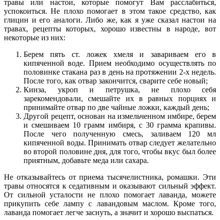
травы или настои, которые помогут Вам расслабиться,
успокоиться. Не плохо помогает в этом такое средство, как
глицин и его аналоги. Либо же, как я уже сказал настои на
травах, рецепты которых, хорошо известны в народе, вот
некоторые из них:
Берем пять ст. ложек хмеля и завариваем его в
кипяченной воде. Прием необходимо осуществлять по
половинке стакана раз в день на протяжении 2-х недель.
После того, как отвар закончится, сварите себе новый;
Кинза, укроп и петрушка, не плохо себя
зарекомендовали, смешайте их в равных порциях и
принимайте отвар по две чайные ложки, каждый день;
Другой рецепт, основан на измельченном имбире, берем
и смешиваем 10 грамм имбиря, с 30 грамма крапивы.
После чего полученную смесь, заливаем 120 мл
кипяченной воды. Принимать отвар следует желательно
во второй половине дня, для того, чтобы вкус был более
приятным, добавьте меда или сахара.
Не отказывайтесь от приема тысячелистника, ромашки. Эти
травы относятся к седативным и оказывают сильный эффект.
От сильной усталости не плохо помогает лаванда, можете
прикупить себе лампу с лавандовым маслом. Кроме того,
лаванда помогает легче заснуть, а значит и хорошо выспаться.