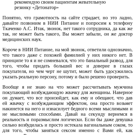
рекомендую своим пациентам жевательную
резинку «Детонатор»
Понятно, что грамотность на сайте страдает, но это ладно,
давайте позвоним в НИИ Питание и попросим к телефону
Ткаченко А.С. Итак, звонок, нет такого сотрудника, да как же
так, не может быть такого, Вы может забыли, он же доктор
медицинских наук.
Короче в НИИ Питание, на мой звонок, ответили однозначно,
что такого даже с похожей фамилией у них никого нет. В
принципе то я и не сомневался, что это банальный развод, для
того, чтобы придать больший вес и доверие в глазах
покупателя, но чем черт не шутит, может быть удосужились
указать реальную персону, потому и было решено проверить.
Вообще я не знаю на что может рассчитывать мужчина
покупающий возбуждающую жвачку для женщины. Наверное
он думает, что все произойдет, как ему и обещают, что дав
ей жвачку с возбуждающим эффектом, она просто возьмет
накинется на него и изнасилует бедного всеми мыслимыми и
не мыслимыми способами. Давай на секунду вернемся в
реальность и поразмыслим логически. Если бы даже девушка
сильно возбудилась и просто истекала вагинальным соком, то
для того, чтобы заняться сексом именно с Вами ей, как