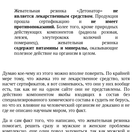
Жевательная резинка «Детонатор»
не
является лекарственным средством
. Продукция
прошла сертификацию и
не имеет
противопоказаний.
Более того, кроме природных
действующих компонентов (радиола розовая,
левзея, элеутерококк колючий и
померанец), жевательная резинка
содержит витамины и минералы,
оказывающие
полезное действие на организм в целом.
Думаю кое-чему из этого можно вполне поверить. По крайней
мере тому, что жвачка это не лекарственное средство, хотя
насчет сертификатов, я вот сомневаюсь, что они у них вообще
есть, так как не на одном сайте они не представлены. По
действию компонентом якобы входящих в состав без
специализированного химического состава я судить не берусь,
но что их влияние на человеческий организм не доказано и не
где не описано научным миром, это факт.
Да и сам факт того, что написано, что жевательная резинка
помогает, решить сразу и мужские и женские проблемы
комплексно, еще один повод задуматься, так как мужской и