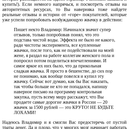
купить!). Если немного напрячься, и посмотреть отзывы на
авторитетных ресурсах, то Вы наверняка тоже найдете
реальные отзывы и истории от «горе» покупателей, которые
уже успели попробовать возбуждающую жвачку в действии:
Пишет некто Владимир: Начинался значит супер
отзывов, только попробовав понял, что это
подстава чистой воды. Эффекта не было не какого,
ради чистоты эксперимента, все купленные
жвачки, после того, как не подействовали на моей
жене, я раздал на работе коллегам женского пола и
попросил потом поделиться впечатлениями. И
самое яркое их них было, что да прикольная
сладкая жвачка. Я просто в бешенстве, до сих пор
не понимаю, как вообще повелся и купил эту
жвачку. Сейчас вот думаю, как бы Вас наказать,
так чтобы больше не кто не попадался, напишу
наверное письмо на программу контрольная
закупка, пусть всему миру расскажут, что Вы
продаете самые дорогие жвачки в России — 20
жвачек за 1500 рублей — это КРУТО! НЕ БУДЬТЕ
ЛОХАМИ!
Надеюсь Владимир и я смогли Вас предостеречь от пустой
траты денег. Да и плохо, что у многих мозг начинает работать