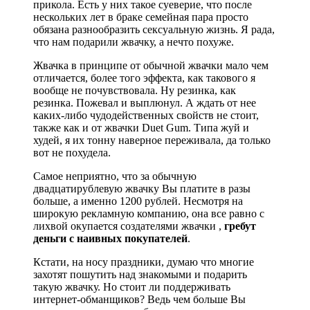
прикола. Есть у них такое суеверие, что после
нескольких лет в браке семейная пара просто
обязана разнообразить сексуальную жизнь. Я рада,
что нам подарили жвачку, а нечто похуже.
Жвачка в принципе от обычной жвачки мало чем
отличается, более того эффекта, как такового я
вообще не почувствовала. Ну резинка, как
резинка. Пожевал и выплюнул. А ждать от нее
каких-либо чудодейственных свойств не стоит,
также как и от жвачки Duet Gum. Типа жуй и
худей, я их тонну наверное переживала, да только
вот не похудела.
Самое неприятно, что за обычную
двадцатирублевую жвачку Вы платите в разы
больше, а именно 1200 рублей. Несмотря на
широкую рекламную компанию, она все равно с
лихвой окупается создателями жвачки ,
гребут
деньги с наивных покупателей
.
Кстати, на носу праздники, думаю что многие
захотят пошутить над знакомыми и подарить
такую жвачку. Но стоит ли поддерживать
интернет-обманщиков? Ведь чем больше Вы