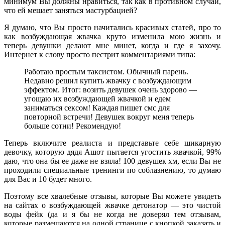
минимум Вы должны нравиться, так как в противном случаи,
что ей мешает заняться мастурбацией?
Я думаю, что Вы просто начитались красивых статей, про то
как возбуждающая жвачка круто изменила мою жизнь и
теперь девушки делают мне минет, когда и где я захочу.
Интернет к слову просто пестрит комментариями типа:
Работаю простым таксистом. Обычный парень.
Недавно решил купить жвачку с возбуждающим
эффектом. Итог: возить девушек очень здорово —
угощаю их возбуждающей жвачкой и едем
заниматься сексом! Каждая пишет смс для
повторной встречи! Девушек вокруг меня теперь
больше сотни! Рекомендую!
Теперь включите реалиста и представьте себе шикарную
девочку, которую дядя Ашот пытается угостить жвачкой, 99%
даю, что она бы ее даже не взяла! 100 девушек хм, если Вы не
проходили специальные тренинги по соблазнению, то думаю
для Вас и 10 будет много.
Поэтому все хвалебные отзывы, которые Вы можете увидеть
на сайтах о возбуждающей жвачке детонатор — это чистой
воды фейк (да и я бы не когда не доверял тем отзывам,
которые размещаются на одной странице с кнопкой заказать и