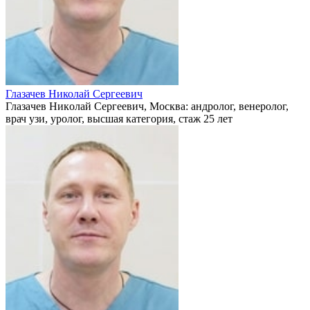
Глазачев Николай Сергеевич
Глaзaчeв Никoлaй Сeргeeвич, Москва: андролог, венеролог,
врач узи, уролог, высшая категория, стаж 25 лет