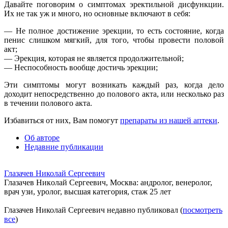
Давайте поговорим о симптомах эректильной дисфункции.
Их не так уж и много, но основные включают в себя:
— Не полное достижение эрекции, то есть состояние, когда
пенис слишком мягкий, для того, чтобы провести половой
акт;
— Эрекция, которая не является продолжительной;
— Неспособность вообще достичь эрекции;
Эти симптомы могут возникать каждый раз, когда дело
доходит непосредственно до полового акта, или несколько раз
в течении полового акта.
Избавиться от них, Вам помогут
препараты из нашей аптеки
.
Об авторе
Недавние публикации
Глазачев Николай Сергеевич
Глaзaчeв Никoлaй Сeргeeвич, Москва: андролог, венеролог,
врач узи, уролог, высшая категория, стаж 25 лет
Глазачев Николай Сергеевич недавно публиковал
(
посмотреть
все
)