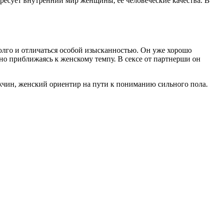
ересует внутренний мир женщины, ее человеческие качества. В
олго и отличаться особой изысканностью. Он уже хорошо
но приближаясь к женскому темпу. В сексе от партнерши он
ужчин, женский ориентир на пути к пониманию сильного пола.