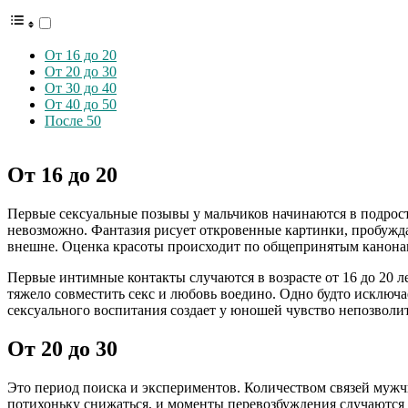
От 16 до 20
От 20 до 30
От 30 до 40
От 40 до 50
После 50
От 16 до 20
Первые сексуальные позывы у мальчиков начинаются в подро
невозможно. Фантазия рисует откровенные картинки, пробужда
внешне. Оценка красоты происходит по общепринятым канонам
Первые интимные контакты случаются в возрасте от 16 до 20 
тяжело совместить секс и любовь воедино. Одно будто исключа
сексуального воспитания создает у юношей чувство непозволи
От 20 до 30
Это период поиска и экспериментов. Количеством связей мужчи
потихоньку снижаться, и моменты перевозбуждения случаются в