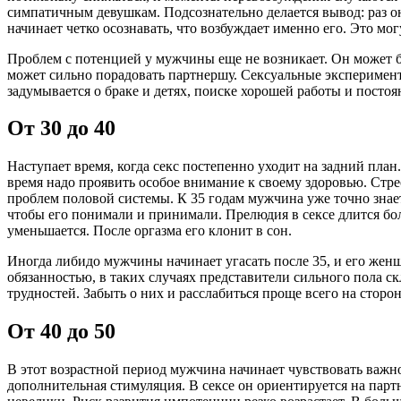
симпатичным девушкам. Подсознательно делается вывод: раз он
начинает четко осознавать, что возбуждает именно его. Это м
Проблем с потенцией у мужчины еще не возникает. Он может б
может сильно порадовать партнершу. Сексуальные эксперименты
задумывается о браке и детях, поиске хорошей работы и постоя
От 30 до 40
Наступает время, когда секс постепенно уходит на задний пла
время надо проявить особое внимание к своему здоровью. Стре
проблем половой системы. К 35 годам мужчина уже точно знает
чтобы его понимали и принимали. Прелюдия в сексе длится бо
уменьшается. После оргазма его клонит в сон.
Иногда либидо мужчины начинает угасать после 35, и его жен
обязанностью, в таких случаях представители сильного пола с
трудностей. Забыть о них и расслабиться проще всего на сторон
От 40 до 50
В этот возрастной период мужчина начинает чувствовать важн
дополнительная стимуляция. В сексе он ориентируется на партн