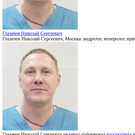
Глазачев Николай Сергеевич
Глaзaчeв Никoлaй Сeргeeвич, Москва: андролог, венеролог, врач
Глазачев Николай Сергеевич недавно публиковал
(
посмотреть 