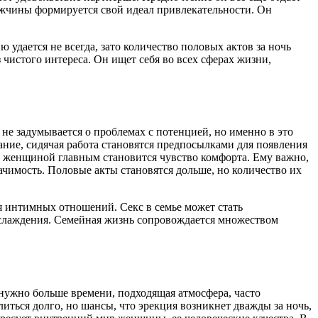
мужчины формируется свой идеал привлекательности. Он
дается не всегда, зато количество половых актов за ночь
 чистого интереса. Он ищет себя во всех сферах жизни,
 не задумывается о проблемах с потенцией, но именно в это
ание, сидячая работа становятся предпосылками для появления
. С женщиной главным становится чувство комфорта. Ему важно,
чимость. Половые акты становятся дольше, но количество их
я интимных отношений. Секс в семье может стать
наслаждения. Семейная жизнь сопровождается множеством
 нужно больше времени, подходящая атмосфера, часто
литься долго, но шансы, что эрекция возникнет дважды за ночь,