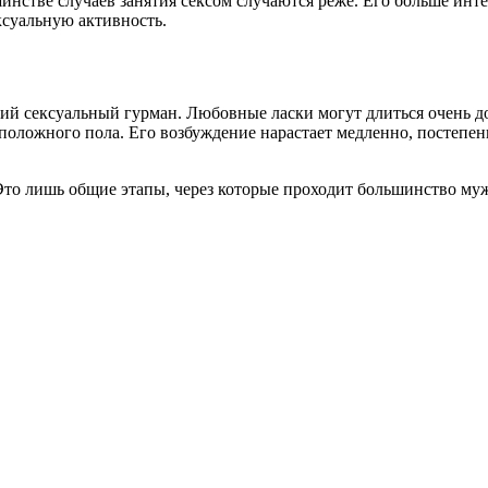
шинстве случаев занятия сексом случаются реже. Его больше инт
суальную активность.
ий сексуальный гурман. Любовные ласки могут длиться очень д
оположного пола. Его возбуждение нарастает медленно, постепен
 Это лишь общие этапы, через которые проходит большинство м