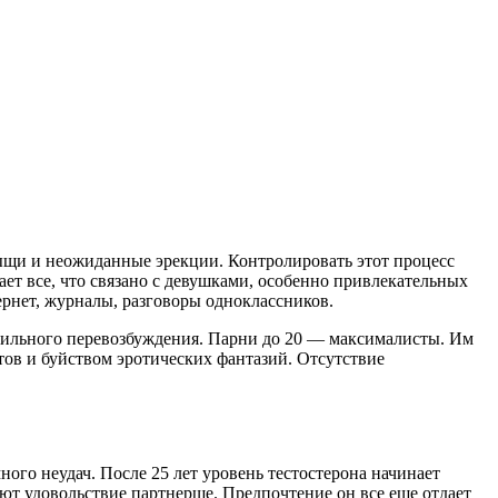
щи и неожиданные эрекции. Контролировать этот процесс
т все, что связано с девушками, особенно привлекательных
рнет, журналы, разговоры одноклассников.
т сильного перевозбуждения. Парни до 20 — максималисты. Им
тов и буйством эротических фантазий. Отсутствие
ого неудач. После 25 лет уровень тестостерона начинает
яют удовольствие партнерше. Предпочтение он все еще отдает