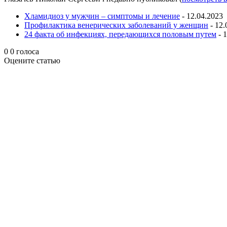
Хламидиоз у мужчин – симптомы и лечение
- 12.04.2023
Профилактика венерических заболеваний у женщин
- 12.
24 факта об инфекциях, передающихся половым путем
- 
0
0
голоса
Оцените статью