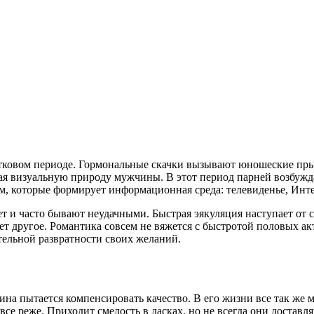
стковом периоде. Гормональные скачки вызывают юношеские пры
я визуальную природу мужчины. В этот период парней возбуждае
, которые формирует информационная среда: телевиденье, Инте
лет и часто бывают неудачными. Быстрая эякуляция наступает о
ет другое. Романтика совсем не вяжется с быстротой половых ак
тельной развратности своих желаний.
на пытается компенсировать качество. В его жизни все так же мн
се реже. Приходит смелость в ласках, но не всегда они доставл