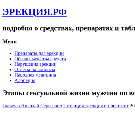
ЭРЕКЦИЯ.РФ
подробно о средствах, препаратах и та
Menu
Препараты для эрекции
Обзоры качества средств
Нарушения эрекции
Ответы на вопросы
Народная медицина
Алопеция
Этапы сексуальной жизни мужчин по в
Глазачев Николай Сергеевич
Потенция, эрекция и простатит
20