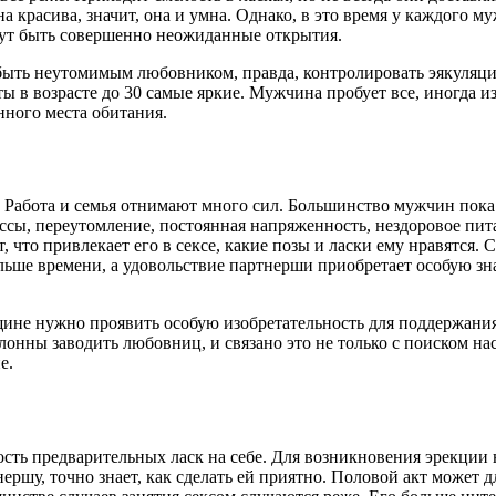
а красива, значит, она и умна. Однако, в это время у каждого 
огут быть совершенно неожиданные открытия.
ыть неутомимым любовником, правда, контролировать эякуляцию у
 в возрасте до 30 самые яркие. Мужчина пробует все, иногда из
нного места обитания.
н. Работа и семья отнимают много сил. Большинство мужчин пока
ссы, переутомление, постоянная напряженность, нездоровое пит
, что привлекает его в сексе, какие позы и ласки ему нравятся
льше времени, а удовольствие партнерши приобретает особую зна
щине нужно проявить особую изобретательность для поддержани
клонны заводить любовниц, и связано это не только с поиском 
е.
ость предварительных ласк на себе. Для возникновения эрекции
ершу, точно знает, как сделать ей приятно. Половой акт может д