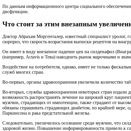
По данным информационного центра социального обеспечения 
дисфункции.
Что стоит за этим внезапным увеличен
Доктор Абрахам Моргенталер, известный специалист уролог, г
сюрприз, что скорость возрастания выписки рецептов на виагру
Он имеет в виду внезапное падение цен на силденафил (Виагра
(например, Actavis и Тева) наводнить рынок марочными и знач
Воздействие на потребителя, однако, имеет не только фискаль
служб многих стран.
Во-первых, органы здравоохранения увеличили количество таб
Во-вторых, службы здравоохранения некоторых стран издали 
возможность распространять лечение на широкий круг пациент
мужчин, страдающих от импотенции, также страдают от высоког
обязаны спрашивать страдающих диабетом, по крайней мере, оди
Паркинсона и рака предстательной железы.
Следовательно, увеличилось осознание среди мужчин, что силде
здоровой жизни. Повышение информированности привело к сок