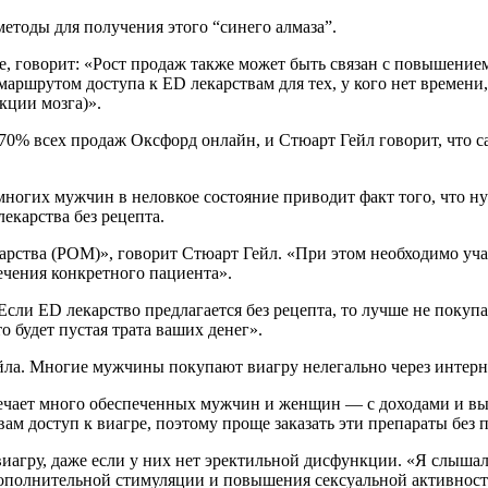
методы для получения этого “синего алмаза”.
e, говорит: «Рост продаж также может быть связан с повышение
аршрутом доступа к ED лекарствам для тех, у кого нет времени,
кции мозга)».
 70% всех продаж Оксфорд онлайн, и Стюарт Гейл говорит, что 
многих мужчин в неловкое состояние приводит факт того, что н
карства без рецепта.
арства (POM)», говорит Стюарт Гейл. «При этом необходимо уча
ечения конкретного пациента».
ли ED лекарство предлагается без рецепта, то лучше не покупай
о будет пустая трата ваших денег».
йла. Многие мужчины покупают виагру нелегально через интерн
ечает много обеспеченных мужчин и женщин — с доходами и выс
ам доступ к виагре, поэтому проще заказать эти препараты без 
иагру, даже если у них нет эректильной дисфункции. «Я слышал
дополнительной стимуляции и повышения сексуальной активност