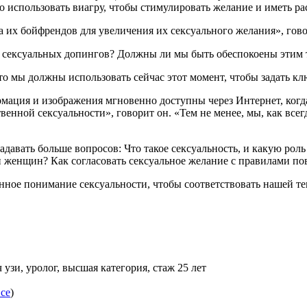
но использовать виагру, чтобы стимулировать желание и иметь 
 их бойфрендов для увеличения их сексуального желания», гово
е сексуальных допингов? Должны ли мы быть обеспокоены этим 
что мы должны использовать сейчас этот момент, чтобы задать к
мация и изображения мгновенно доступны через Интернет, когда
венной сексуальности», говорит он. «Тем не менее, мы, как все
адавать больше вопросов: Что такое сексуальность, и какую роль
 и женщин? Как согласовать сексуальное желание с правилами п
енное понимание сексуальности, чтобы соответствовать нашей т
 узи, уролог, высшая категория, стаж 25 лет
все
)