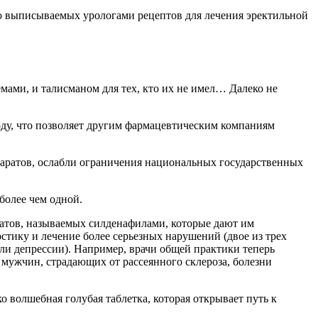
ло выписываемых урологами рецептов для лечения эректильной
мами, и талисманом для тех, кто их не имел… Далеко не
году, что позволяет другим фармацевтическим компаниям
епаратов, ослабли ограничения национальных государственных
более чем одной.
атов, называемых силденафилами, которые дают им
стику и лечение более серьезных нарушений (двое из трех
ли депрессии). Например, врачи общей практики теперь
у мужчин, страдающих от рассеянного склероза, болезни
о волшебная голубая таблетка, которая открывает путь к