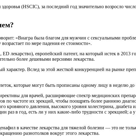
здоровья (HSCIC), за последний год значительно возросло чис
ием?
оворит: «Виагра была благом для мужчин с сексуальными пробле
 возрастает по мере падения ее стоимости».
, ED лекарство), европейский патент, на который истек в 2013 
ительно более дешевыми версиями лекарства.
ный характер. Вслед за этой жесткой конкуренцией на рынке пр
леток, которые могут быть прописаны одному лицу в неделю до 
директивы для врачей, расширяющие спектр медицинских препар
ов по частоте их эрекций, чтобы поощрять более раннюю диагно
о кровяного давления, высокого уровня холестерина, диабета и
н раз в год, есть ли у них какие-либо трудности с эрекцией; а 
нафил в качестве лекарства для тяжелой болезни — это не тольк
ращению разнотолков вокруг этого лекарства.