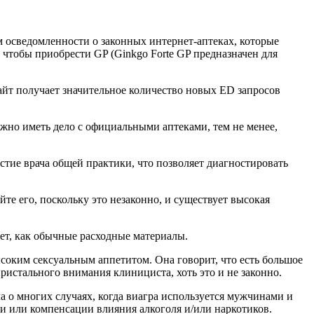
м осведомленности о законных интернет-аптеках, которые
 чтобы приобрести GP (Ginkgo Forte GP предназначен для
сайт получает значительное количество новых ED запросов
ужно иметь дело с официальными аптеками, тем не менее,
стие врача общей практики, что позволяет диагностировать
те его, поскольку это незаконно, и существует высокая
ет, как обычные расходные материалы.
оким сексуальным аппетитом. Она говорит, что есть большое
пристального внимания клинициста, хоть это и не законно.
а о многих случаях, когда виагра используется мужчинами и
и или компенсации влияния алкоголя и/или наркотиков.