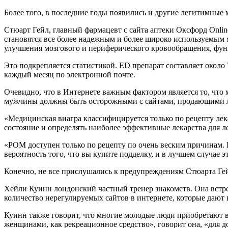
Более того, в последние годы появились и другие легитимные 
Стюарт Гейл, главный фармацевт с сайта аптеки Оксфорд Onlin
становятся все более надежным и более широко используемым м
улучшения мозгового и периферического кровообращения, фун
Это подкрепляется статистикой. ED препарат составляет около
каждый месяц по электронной почте.
Очевидно, что в Интернете важным фактором является то, что 
мужчины должны быть осторожными с сайтами, продающими ле
«Медицинская виагра классифицируется только по рецепту лек
состояние и определять наиболее эффективные лекарства для л
«POM доступен только по рецепту по очень веским причинам. Ес
вероятность того, что вы купите подделку, и в лучшем случае эт
Конечно, не все прислушались к предупреждениям Стюарта Ге
Хейли Куинн лондонский частный тренер знакомств. Она встр
количество нерегулируемых сайтов в интернете, которые дают в
Куинн также говорит, что многие молодые люди приобретают в
женщинами, как рекреационное средство», говорит она, «для 