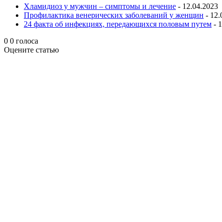
Хламидиоз у мужчин – симптомы и лечение
- 12.04.2023
Профилактика венерических заболеваний у женщин
- 12.
24 факта об инфекциях, передающихся половым путем
- 
0
0
голоса
Оцените статью