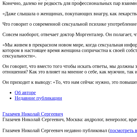
Конечно, далеко не редкость для профессиональных пар взаим
«Даже слышала о женщинах, покупающих виагру, как лекарства
Что говорит о современной сексуальной психике употреблени
Совсем наоборот, отвечает доктор Моргенталер. Он полагает, 
«Мы живем в прекрасном новом мире, когда сексуальная инфор
котором в настоящее время женщина сопричастна к своей собст
сексуальности».
Он говорит, что вместо того чтобы искать ответы, мы должны з
отношения? Как это влияет на мнение о себе, как мужчин, так
Он приходит к выводу: «То, что нам сейчас нужно, это повыш
Об авторе
Недавние публикации
Глазачев Николай Сергеевич
Глaзaчeв Никoлaй Сeргeeвич, Москва: андролог, венеролог, врач
Глазачев Николай Сергеевич недавно публиковал
(
посмотреть 