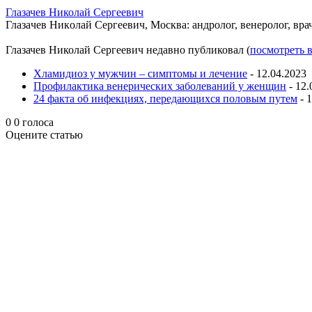
Глазачев Николай Сергеевич
Глaзaчeв Никoлaй Сeргeeвич, Москва: андролог, венеролог, врач
Глазачев Николай Сергеевич недавно публиковал
(
посмотреть 
Хламидиоз у мужчин – симптомы и лечение
- 12.04.2023
Профилактика венерических заболеваний у женщин
- 12.
24 факта об инфекциях, передающихся половым путем
- 
0
0
голоса
Оцените статью