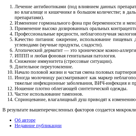
Лечение антибиотиками (под влиянием данных препарат
во влагалище и кишечнике в большом количестве; в да
препаратами).
Изменение гормонального фона при беременности и мено
Применение высоко дозированных оральных контрацептив
Профессиональные вредности, неблагополучная экология
Качество питания: ожирение, использование пищевых до
углеводами (мучные продукты, сладости).
Атопический дерматит — это хроническое кожно-аллерги
ИППП и любая фоновая генитальная патология.
Снижение иммунитета (стрессовые ситуации).
Длительное переутомление.
Начало половой жизни и частая смена половых партнеров
Иногда молочницу рассматривают как маркер неблагопол
тяжелые инфекционные заболевания, ВИЧ-инфекция и пр
Ношение плотно облегающей синтетической одежды.
Частое использование тампонов.
Спринцевание, влагалищный душ приводят к изменению 
В результате вышеперечисленных факторов создается микрокл
Об авторе
Недавние публикации