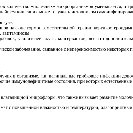
ов количество «полезных» микроорганизмов уменьшается, и гр
льнейшем кишечник может служить источником самоинфицирова
паузе.
ов на фоне гормон заместительной терапии кортикостероидами 
, авитаминозы.
бавок, усилителей вкуса, консервантов, все это дополнитель
ческой заболевание, связанное с непереносимостью некоторых 
.
учия в организме, т.к. вагинальные грибковые инфекции довол
очие иммунодефицитные состояния, при которых естественные 
влагалищной микрофлоры, что также вызывает развитие молоч
имат с повышенной влажностью и температурой, благоприятный 